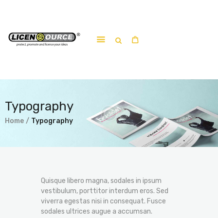
Home
About
Work-shop
Submit a work
Typography
Home
Typography
Quisque libero magna, sodales in ipsum
vestibulum, porttitor interdum eros. Sed
viverra egestas nisi in consequat. Fusce
sodales ultrices augue a accumsan.