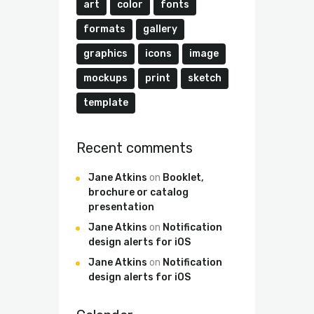
art
color
fonts
formats
gallery
graphics
icons
image
mockups
print
sketch
template
Recent comments
Jane Atkins
on
Booklet,
brochure or catalog
presentation
Jane Atkins
on
Notification
design alerts for iOS
Jane Atkins
on
Notification
design alerts for iOS