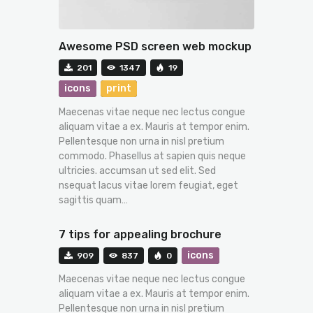
Awesome PSD screen web mockup
201
1347
19
icons
print
Maecenas vitae neque nec lectus congue
aliquam vitae a ex. Mauris at tempor enim.
Pellentesque non urna in nisl pretium
commodo. Phasellus at sapien quis neque
ultricies. accumsan ut sed elit. Sed
nsequat lacus vitae lorem feugiat, eget
sagittis quam…
7 tips for appealing brochure
icons
909
837
0
Maecenas vitae neque nec lectus congue
aliquam vitae a ex. Mauris at tempor enim.
Pellentesque non urna in nisl pretium